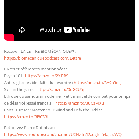
Recevoir LA LETTRE BIOMÉCANIQUE™ :
https://biomecaniquepodcast.com/Lettre
Livres et références mentionnées :
Psych 101 :
https://amzn.to/2YiPR9l
Antifragile: Les bienfaits du désordre :
https://amzn.to/3A9h3og
Skin in the game :
https://amzn.to/3uGCU5j
Ethique du samouraï moderne : Petit manuel de combat pour temps
de désarroi (essai français) :
https://amzn.to/3uGzMXu
Can’t Hurt Me: Master Your Mind and Defy the Odds :
https://amzn.to/3l8CS3l
Retrouvez Pierre Dufraisse :
https://www.youtube.com/channel/UCNzTrZJ2augJrh54aj-57WQ