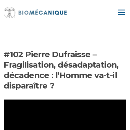
Aller
au
Menu
contenu
EPISODES
#102 Pierre Dufraisse –
Fragilisation, désadaptation,
décadence : l’Homme va-t-il
disparaître ?