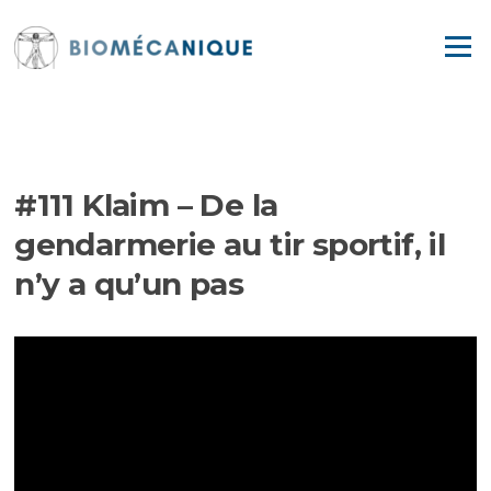
Aller
au
Menu
contenu
EPISODES
#111 Klaim – De la
gendarmerie au tir sportif, il
n’y a qu’un pas