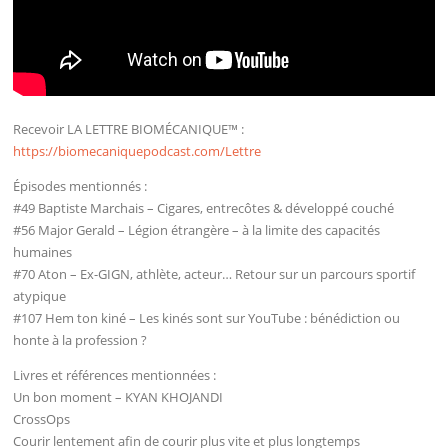
Recevoir LA LETTRE BIOMÉCANIQUE™ :
https://biomecaniquepodcast.com/Lettre
Épisodes mentionnés :
#49 Baptiste Marchais – Cigares, entrecôtes & développé couché
#56 Major Gerald – Légion étrangère – à la limite des capacités
humaines
#70 Aton – Ex-GIGN, athlète, acteur… Retour sur un parcours sportif
atypique
#107 Hem ton kiné – Les kinés sont sur YouTube : bénédiction ou
honte à la profession ?
Livres et références mentionnées :
Un bon moment – KYAN KHOJANDI
CrossOps
Courir lentement afin de courir plus vite et plus longtemps