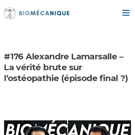
Aller
au
Menu
contenu
EPISODES
#176 Alexandre Lamarsalle –
La vérité brute sur
l’ostéopathie (épisode final ?)