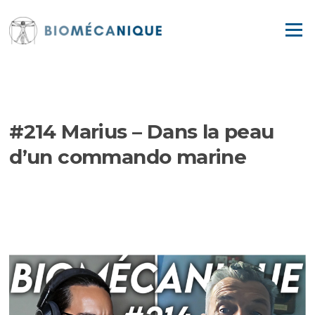
Aller
au
Menu
contenu
EPISODES
#214 Marius – Dans la peau
d’un commando marine