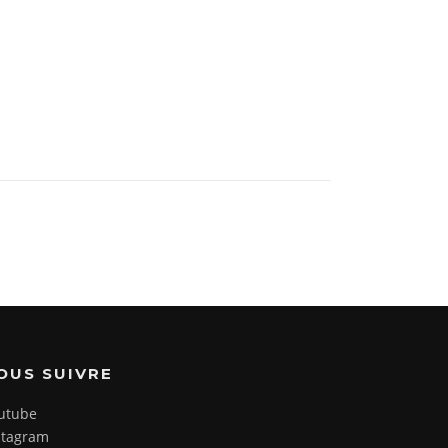
OUS SUIVRE
utube
stagram