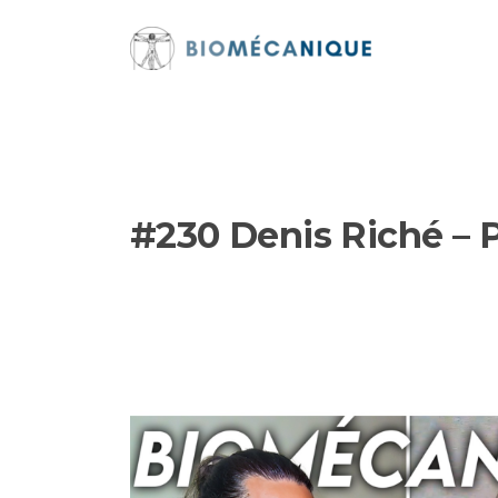
Aller
au
contenu
#230 Denis Riché – 