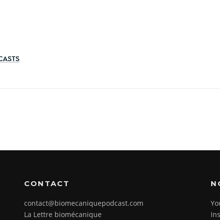
CONTACT
N
contact@biomecaniquepodcast.com
Yo
La Lettre biomécanique
In