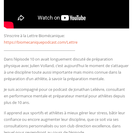
S’inscrire à la Lettre Biomécanique:
https://biomecaniquepodcast.com/Lettre
________________________________________
Dans l’épisode 10 on avait longuement discuté de préparation
physique avec Julien Volland, c’est aujourd’hui le moment de s’attaquer
à une discipline toute aussi importante mais moins connue dans la
préparation d’un athlète, à savoir la préparation mentale.
Je suis accompagné pour ce podcast de Jonathan Lelièvre, consultant
en performance mentale et préparateur mental pour athlètes depuis
plus de 10 ans.
Il apprend aux sportifs et athlètes à mieux gérer leur stress, bâtir leur
confiance ou encore augmenter leur discipline, que ce soit via ses
consultations personnalisés ou son club direction excellence, dans
lequel nous reviendront au cours de l’épisode.