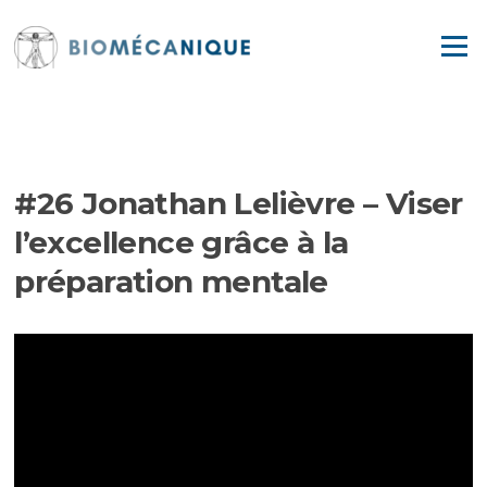
Aller
au
Menu
contenu
EPISODES
#26 Jonathan Lelièvre – Viser
l’excellence grâce à la
préparation mentale