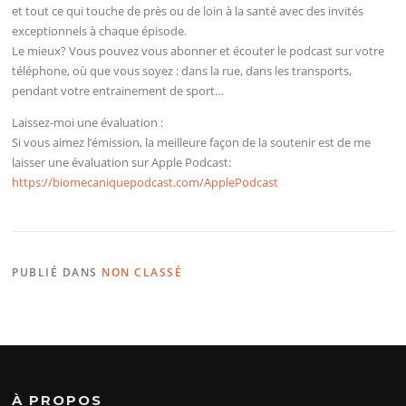
et tout ce qui touche de près ou de loin à la santé avec des invités
exceptionnels à chaque épisode.
Le mieux? Vous pouvez vous abonner et écouter le podcast sur votre
téléphone, où que vous soyez : dans la rue, dans les transports,
pendant votre entrainement de sport…
Laissez-moi une évaluation :
Si vous aimez l’émission, la meilleure façon de la soutenir est de me
laisser une évaluation sur Apple Podcast:
https://biomecaniquepodcast.com/ApplePodcast
PUBLIÉ DANS
NON CLASSÉ
À PROPOS