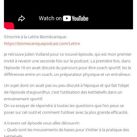
S’inscrire à la Lettre Biomécanique:
https://biomecaniquepodcast.com/Lettre
Je retrouve Julien Volland pour ce nouvel épisode, qui est mon premier
invité à revenir une seconde fois sur le podcast. La première fois, dans
l’épisode 10 on avait discuté du parcours pour être coach sportif, les la
différences entre un coach, un préparateur physique et un entraîneur.
Un sujet dont on avait pas ou peu discuté à l’époque et qui fait l’objet
de l’épisode d’aujourdhui, c’est l’utilisation des kettlebells dans un
entrainement sportif.
On va essayer de répondre à toutes les questions que l’on peux se
poser sur cet outil et comment l’utiliser avec la plus grande efficacité.
A travers cet épisode vous allez découvrir:
– Quels sont les mouvements de bases pour s’initier à la pratique des
kettlebells