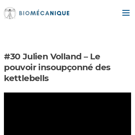
Aller
au
Menu
contenu
EPISODES
#30 Julien Volland – Le
pouvoir insoupçonné des
kettlebells