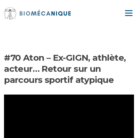
Aller
au
Menu
contenu
EPISODES
#70 Aton – Ex-GIGN, athlète,
acteur… Retour sur un
parcours sportif atypique