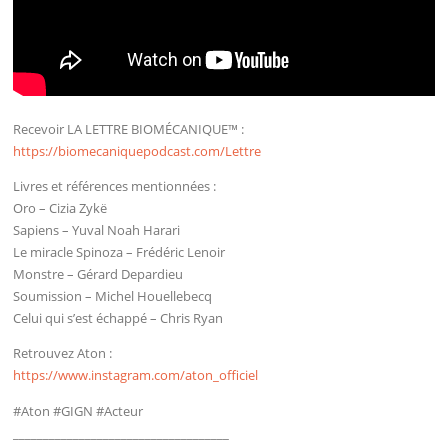
Recevoir LA LETTRE BIOMÉCANIQUE™ :
https://biomecaniquepodcast.com/Lettre
Livres et références mentionnées :
Oro – Cizia Zykë
Sapiens – Yuval Noah Harari
Le miracle Spinoza – Frédéric Lenoir
Monstre – Gérard Depardieu
Soumission – Michel Houellebecq
Celui qui s’est échappé – Chris Ryan
Retrouvez Aton :
https://www.instagram.com/aton_officiel
#Aton #GIGN #Acteur
____________________________________