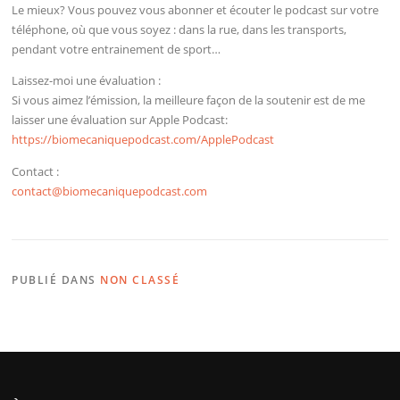
Le mieux? Vous pouvez vous abonner et écouter le podcast sur votre
téléphone, où que vous soyez : dans la rue, dans les transports,
pendant votre entrainement de sport…
Laissez-moi une évaluation :
Si vous aimez l’émission, la meilleure façon de la soutenir est de me
laisser une évaluation sur Apple Podcast:
https://biomecaniquepodcast.com/ApplePodcast
Contact :
contact@biomecaniquepodcast.com
PUBLIÉ DANS
NON CLASSÉ