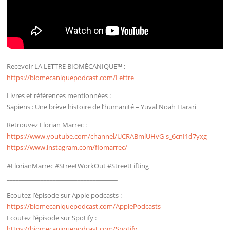
Recevoir LA LETTRE BIOMÉCANIQUE™ :
https://biomecaniquepodcast.com/Lettre
Livres et références mentionnées :
Sapiens : Une brève histoire de l’humanité – Yuval Noah Harari
Retrouvez Florian Marrec :
https://www.youtube.com/channel/UCRABmlUHvG-s_6cnI1d7yxg
https://www.instagram.com/flomarrec/
#FlorianMarrec #StreetWorkOut #StreetLifting
____________________________________
Ecoutez l’épisode sur Apple podcasts :
https://biomecaniquepodcast.com/ApplePodcasts
Ecoutez l’épisode sur Spotify :
https://biomecaniquepodcast.com/Spotify