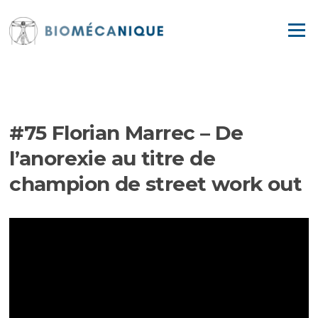
Aller
au
Menu
contenu
EPISODES
#75 Florian Marrec – De
l’anorexie au titre de
champion de street work out