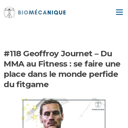
Aller
au
Menu
contenu
EPISODES
#118 Geoffroy Journet – Du
MMA au Fitness : se faire une
place dans le monde perfide
du fitgame