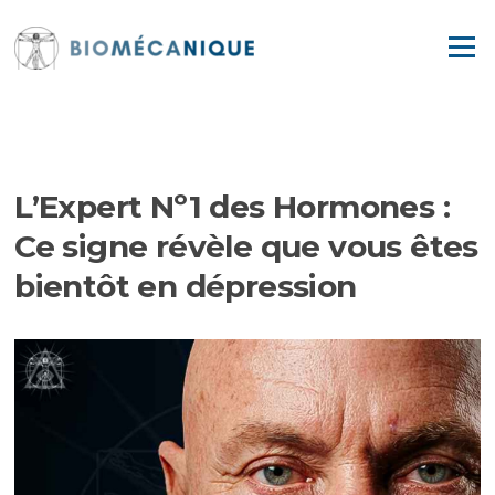
Aller
au
Menu
contenu
EPISODES
L’Expert Nº1 des Hormones :
Ce signe révèle que vous êtes
bientôt en dépression