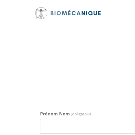
Aller
au
contenu
LI
Prénom Nom
(obligatoire)