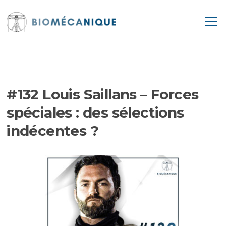
Aller
au
Menu
contenu
EPISODES
#132 Louis Saillans – Forces
spéciales : des sélections
indécentes ?